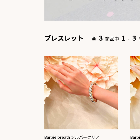
ブレスレット
3
1
3
全
商品中
-
Barbie breath シルバークリア
Bar