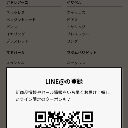
アドレアーニ
イザベル
ネックレス
ネックレス
ペンダントヘッド
ピアス
ピアス
イヤリング
イヤリング
ブレスレット
ブレスレット
リング
マドパール
マダムペリドット
スペシャル
ネックレス
ネックレス
ピアス
ピアス
イヤリング
LINE@の登録
イヤリング
ヘアピン
ブレスレット
新商品情報やセール情報をいち早くお届け！嬉し
いライン限定のクーポンも♪
Vaccari[ヴェネチアンガラス]
スペシャル
ネックレス
チェーン・チョーカー
ピアス