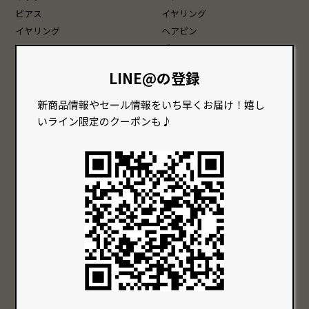
ピアス
イヤリング
イヤリング
ヘアピン
ブレスレット
LINE@の登録
Vaccari[ヴェネチアンガラス]
スペシャル
ネックレス
チェーン・チョーカー
新商品情報やセール情報をいち早くお届け！嬉し
ピアス
いライン限定のクーポンも♪
Group
特徴から探す
色で選ぶ
価格で選ぶ
クリア系の商品
〜 10,000円 以内
赤系の商品
10,001円 〜 20,000円以内
青系の商品
20,001円 〜 30,000円以内
緑系の商品
30,001円 以上
黄系の商品
黒系の商品