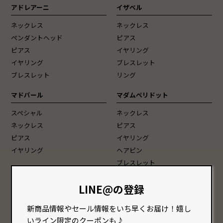
アドレアーニ
イザベル
ネックレス
ネックレス
ペンダントヘッド
ピアス
ピアス
イヤリング
イヤリング
ブレスレット
ブレスレット
リング
マドパール
マダムペリドット
スペシャル
ネックレス
ネックレス
ピアス
ピアス
イヤリング
イヤリング
ヘアピン
ブレスレット
Vaccari[ヴェネチアンガラス]
スペシャル
LINE@の登録
ネックレス
チェーン・チョーカー
新商品情報やセール情報をいち早くお届け！嬉し
ピアス
いライン限定のクーポンも♪