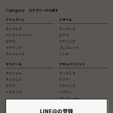
Category
カテゴリーから探す
アドレアーニ
イザベル
ネックレス
ネックレス
ペンダントヘッド
ピアス
ピアス
イヤリング
イヤリング
ブレスレット
ブレスレット
リング
マドパール
マダムペリドット
スペシャル
ネックレス
ネックレス
ピアス
ピアス
イヤリング
イヤリング
ヘアピン
ブレスレット
Vaccari[ヴェネチアンガラス]
スペシャル
LINE@の登録