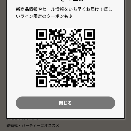
ネックレス
チェーン・チョーカー
新商品情報やセール情報をいち早くお届け！嬉し
ピアス
いライン限定のクーポンも♪
Group
特徴から探す
色で選ぶ
価格で選ぶ
クリア系の商品
〜 10,000円 以内
赤系の商品
10,001円 〜 20,000円以内
青系の商品
20,001円 〜 30,000円以内
緑系の商品
30,001円 以上
黄系の商品
黒系の商品
白系の商品
閉じる
シーンで選ぶ
普段使いにオススメ
結婚式・パーティーにオススメ