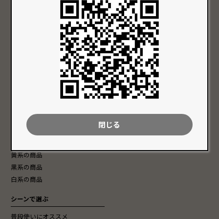
Vaccari[ヴェネチアンガラス]
スペシャル
ネックレス
チェーン・チョーカー
ピアス
Group
特徴から探す
色で選ぶ
価格で選ぶ
クリア系の商品
〜 10,000円 以内
赤系の商品
10,001円 〜 20,000円以内
閉じる
青系の商品
20,001円 〜 30,000円以内
緑系の商品
30,001円 以上
黄系の商品
黒系の商品
白系の商品
シーンで選ぶ
普段使いにオススメ