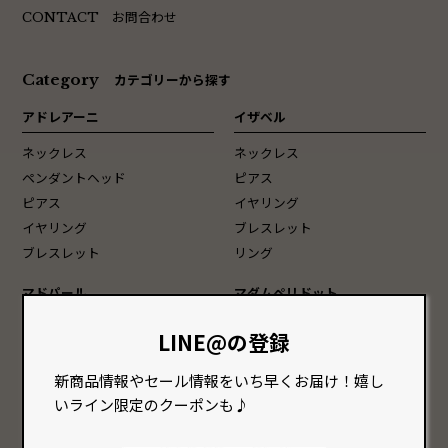
お問合わせ
CONTACT
Category
カテゴリーから探す
アドレアーニ
イザベル
ネックレス
ネックレス
ペンダントヘッド
ピアス
ピアス
イヤリング
イヤリング
ブレスレット
ブレスレット
リング
マドパール
マダムペリドット
スペシャル
ネックレス
LINE@の登録
ネックレス
ピアス
ピアス
イヤリング
新商品情報やセール情報をいち早くお届け！嬉し
イヤリング
ヘアピン
いライン限定のクーポンも♪
ブレスレット