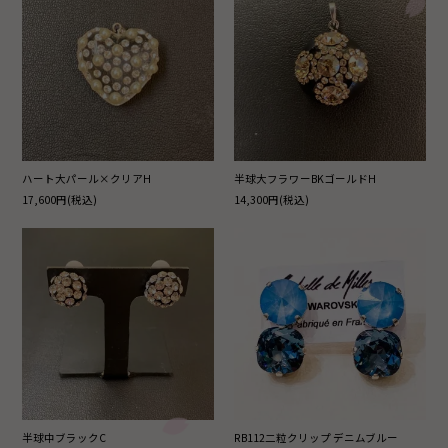
ハート大パール×クリアH
半球大フラワーBKゴールドH
17,600円(税込)
14,300円(税込)
半球中ブラックC
RB112二粒クリップ デニムブルー